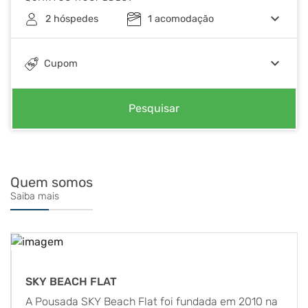
keyboard_arrow_down
2
hóspedes
1
acomodação
keyboard_arrow_down
Cupom
Pesquisar
Quem somos
Saiba mais
SKY BEACH FLAT
A Pousada SKY Beach Flat foi fundada em 2010 na