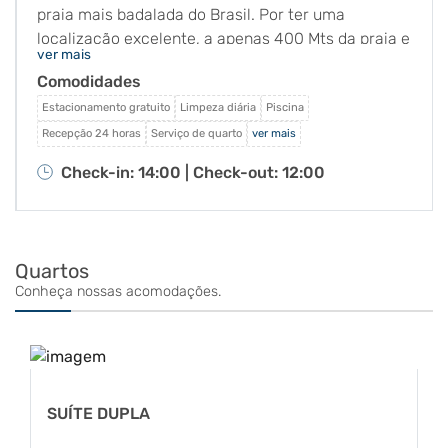
praia mais badalada do Brasil. Por ter uma
localização excelente, a apenas 400 Mts da praia e
ver mais
a poucas quadras do centro da vila de Porto de
Comodidades
Galinhas, o proprietário optou naquele momento
por mudar o nome e o perfil do local oferecendo um
Estacionamento gratuito
Limpeza diária
Piscina
número maior de quartos mobiliados e suítes.
Recepção 24 horas
Serviço de quarto
ver mais
Check-in: 14:00 |
Check-out: 12:00
Quartos
Conheça nossas acomodações.
SUÍTE DUPLA