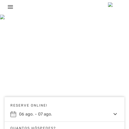
menu
RESERVE ONLINE!
keyboard_arrow_down
06
ago.
-
07
ago.
QUANTOS HÓSPEDES?