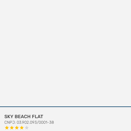
SKY BEACH FLAT
CNPJ: 03.902.093/0001-38
star
star
star
star
star